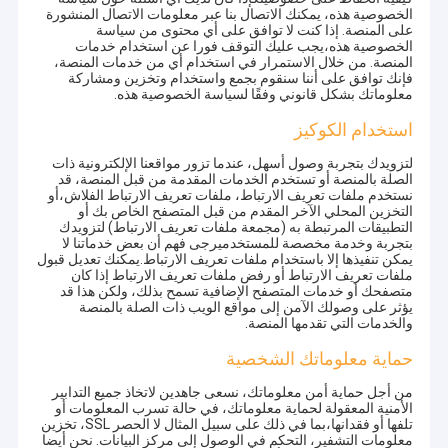
الخصوصية هذه، يمكنك الاتصال بنا عبر معلومات الاتصال المنشورة
على المنصة. إذا كنت لا توافق على أي محتوى من سياسة
الخصوصية هذه،يجب عليك التوقف فورا عن استخدام خدمات
المنصة. من خلال الاستمرار في استخدام أي من خدمات المنصة،
فإنك توافق على أننا سنقوم بجمع واستخدام وتخزين ومشاركة
معلوماتك بشكل قانوني وفقًا لسياسة الخصوصية هذه.
استخدام الكوكيز
لتزويدك بتجربة وصول أسهل، عندما تزور مواقعنا الإلكترونية ذات
الصلة بالمنصة أو تستخدم الخدمات المقدمة من قبل المنصة، قد
نستخدم ملفات تعريف الارتباط، ملفات تعريف الارتباط الفلاش،أو
التخزين المحلي الآخر المقدم من قبل المتصفح الخاص بك أو
التطبيقات المرتبطة به (مجمعة ملفات تعريف الارتباط) لتزويدك
بتجربة وخدمة مخصصة للمستخدميرجى فهم أن بعض خدماتنا لا
يمكن تنفيذها إلا باستخدام ملفات تعريف الارتباط.يمكنك تعديل قبول
ملفات تعريف الارتباط أو رفض ملفات تعريف الارتباط إذا كان
متصفحك أو خدمات المتصفح الإضافية تسمح بذلك، ولكن هذا قد
يؤثر على وصولك الآمن إلى مواقع الويب ذات الصلة بالمنصة
والخدمات التي تقدمها المنصة.
حماية معلوماتك الشخصية
من أجل حماية أمن معلوماتك، نسعى جاهدين لاتخاذ جميع التدابير
الأمنية المعقولة لحماية معلوماتك، في حالة تسرب المعلومات أو
تلفها أو فقدانها،بما في ذلك على سبيل المثال لا الحصر SSL، تخزين
معلومات التشفير، التحكم في الوصول إلى مركز البيانات. نحن أيضا