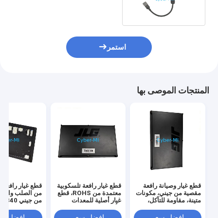
Boom Lifts
استمر
المنتجات الموصى بها
قطع غيار وصيانة رافعة
قطع غيار رافعة تلسكوبية
قطع غيار رافعة 
مقصية من جيني، مكونات
معتمدة من ROHS، قطع
من الصلب والألو
متينة، مقاومة للتآكل،
غيار أصلية للمعدات
من جيني 840
شديدة التحمل
الأصلية (OEM) توفر
0840GT
وصولاً واستقرارًا معززين
صناعية مخصصة
افضل سعر
افضل سعر
افضل سع