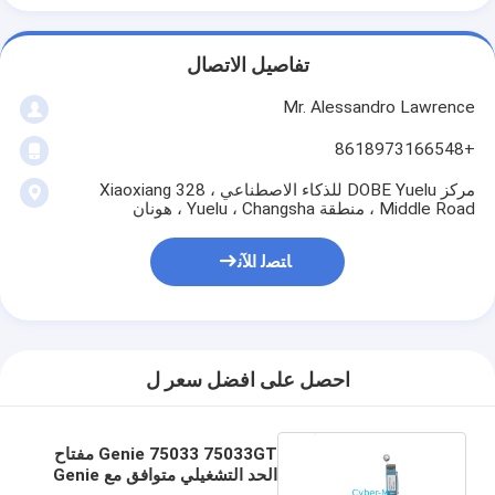
تفاصيل الاتصال
Mr. Alessandro Lawrence
+8618973166548
مركز DOBE Yuelu للذكاء الاصطناعي ، 328 Xiaoxiang
Middle Road ، منطقة Yuelu ، Changsha ، هونان
ﺎﺘﺼﻟ ﺍﻶﻧ
احصل على افضل سعر ل
Genie 75033 75033GT مفتاح
الحد التشغيلي متوافق مع Genie