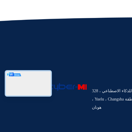
مركز DOBE Yuelu للذكاء الاصطناعي ، 328
Xiaoxiang Middle Road ، منطقة Yuelu ، Changsha ،
هونان