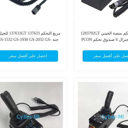
صندوق تحكم منصة الجيني 1283792GT
1283792 جنرال 6 صندوق تحكم PCON
جنة GS-1532 GS-1930 GS-2032 GS
STD منطقة مزدوجة GS/GR لأجزاء رفع
2046 مقص رفع مربع التحكم
مقص الجيني
صل على أفضل سعر
احصل على أفضل سعر