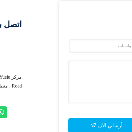
اتصل ب
Road ، منطقة Yuelu ، Changsha ، هونان
أرسلي الآن