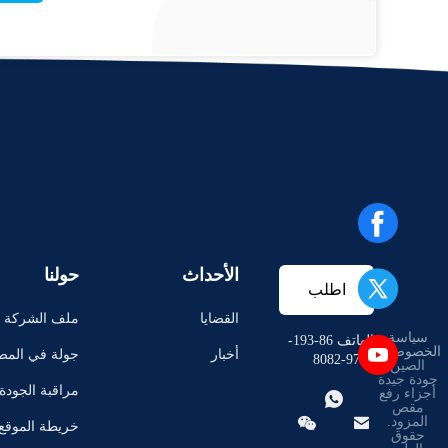
الأحداث
حولنا
اطلب
القضايا
ملف الشركة
سياسة
اقتباس
الهاتف 86-193-
الخصوصية
|
أخبار
جولة في المص
9798-8082
الصين
جودة جيدة
مراقبة الجودة
أجزاء رفع

مقص


المزود.
خريطة الموقع
حقوق