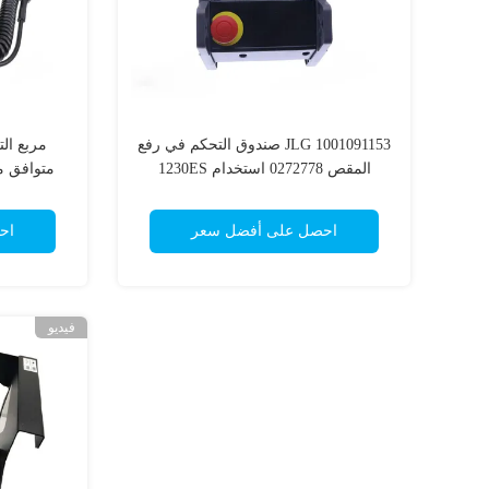
JLG 1001091153 صندوق التحكم في رفع
المقص 0272778 استخدام 1230ES
1930ES الجزء الاحتياطي
احصل على أفضل سعر
اح
فيديو