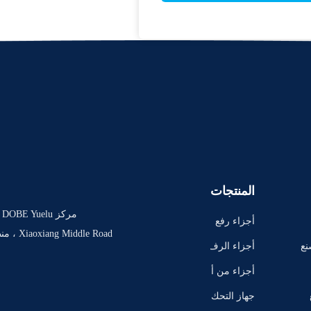
المنتجات
أجزاء رفع
مقص الجن
نع
أجزاء الرف
ي
ع للقصة J
أجزاء من أ
LG
جهزة رفع ا
جهاز التحك
لدرجات