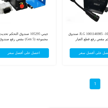
JLG 1001146985 -1001128685 صندوق
جيني 105295 صندوق التحكم تحديث
م مقص رفع قطع الغيار
مجموعة (Gen 5) مقص رفع صندوق
التحكم
صل على أفضل سعر
احصل على أفضل سعر
1