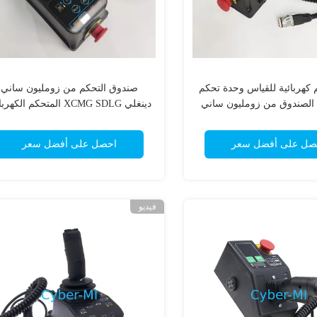
كهربائية للقياس وحدة تحكم
صندوق التحكم من زومليون ساني
الصندوق من زومليون ساني
دينغلي XCMG SDLG المتحكم الكه
ر
العالمي للجزء الغيري من مقص رفع
صل على أفضل سعر
احصل على أفضل سعر
فيديو