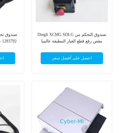
صندوق التحكم من Dingli XCMG SDLG
مقص رفع قطع الغيار المطبقة عالميا
المتحكم الكهربائي
احصل على أفضل سعر
اح