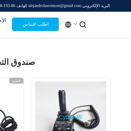
البريد الإلكتروني alejandrolawrencee@gmail.com
الهاتف 86-193-9798-8082
الأ


اطلب اقتباس
صندوق الت
فيديو