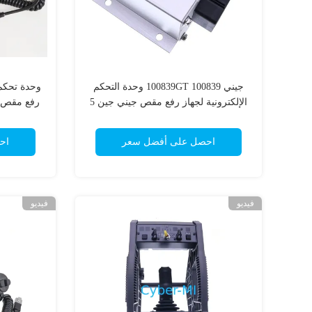
جيني 100839 100839GT وحدة التحكم
وحدة تحكم 
الإلكترونية لجهاز رفع مقص جيني جين 5
رفع مقص 
دينغلي XCMG SDLG قطع الغيا
احصل على أفضل سعر
اح
فيديو
فيديو